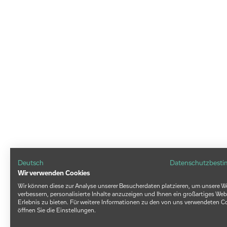
Deutsch
Datenschutzbest
Wir verwenden Cookies
Wir können diese zur Analyse unserer Besucherdaten platzieren, um unsere W
verbessern, personalisierte Inhalte anzuzeigen und Ihnen ein großartiges Web
Erlebnis zu bieten. Für weitere Informationen zu den von uns verwendeten C
öffnen Sie die Einstellungen.