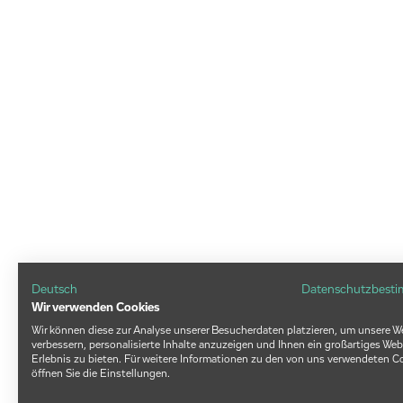
Deutsch
Datenschutzbest
Wir verwenden Cookies
Wir können diese zur Analyse unserer Besucherdaten platzieren, um unsere W
verbessern, personalisierte Inhalte anzuzeigen und Ihnen ein großartiges Web
Erlebnis zu bieten. Für weitere Informationen zu den von uns verwendeten C
öffnen Sie die Einstellungen.