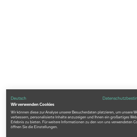
Deutsch
Datenschutzbest
Wir verwenden Cookies
Wir können diese zur Analyse unserer Besucherdaten platzieren, um unsere W
verbessern, personalisierte Inhalte anzuzeigen und Ihnen ein großartiges Web
Erlebnis zu bieten. Für weitere Informationen zu den von uns verwendeten C
öffnen Sie die Einstellungen.