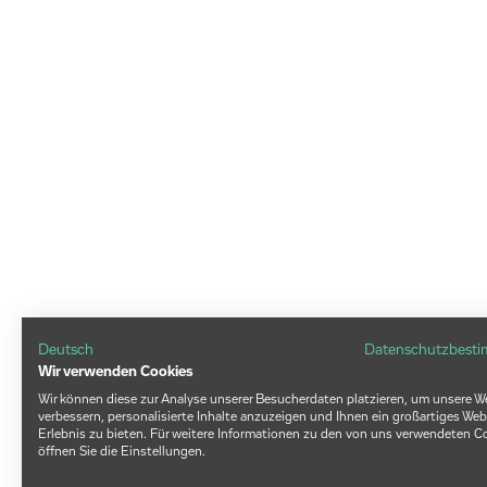
Deutsch
Datenschutzbest
Wir verwenden Cookies
Wir können diese zur Analyse unserer Besucherdaten platzieren, um unsere W
verbessern, personalisierte Inhalte anzuzeigen und Ihnen ein großartiges Web
Erlebnis zu bieten. Für weitere Informationen zu den von uns verwendeten C
öffnen Sie die Einstellungen.