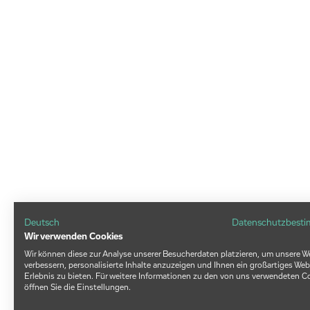
Deutsch
Datenschutzbest
Wir verwenden Cookies
Wir können diese zur Analyse unserer Besucherdaten platzieren, um unsere W
verbessern, personalisierte Inhalte anzuzeigen und Ihnen ein großartiges Web
Erlebnis zu bieten. Für weitere Informationen zu den von uns verwendeten C
öffnen Sie die Einstellungen.