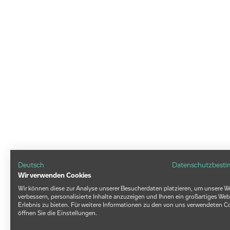
Deutsch
Datenschutzbest
Wir verwenden Cookies
Wir können diese zur Analyse unserer Besucherdaten platzieren, um unsere W
verbessern, personalisierte Inhalte anzuzeigen und Ihnen ein großartiges Web
Erlebnis zu bieten. Für weitere Informationen zu den von uns verwendeten C
öffnen Sie die Einstellungen.