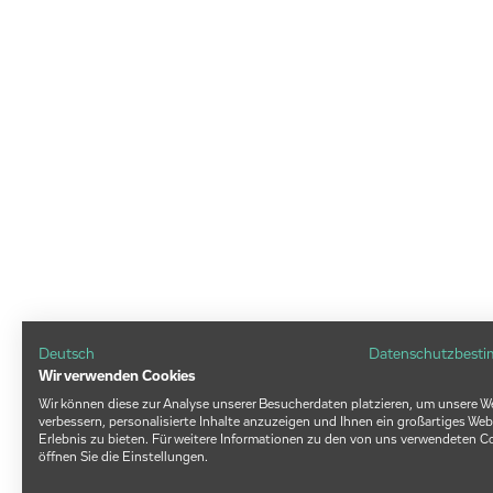
Deutsch
Datenschutzbest
Wir verwenden Cookies
Wir können diese zur Analyse unserer Besucherdaten platzieren, um unsere W
verbessern, personalisierte Inhalte anzuzeigen und Ihnen ein großartiges Web
Erlebnis zu bieten. Für weitere Informationen zu den von uns verwendeten C
öffnen Sie die Einstellungen.