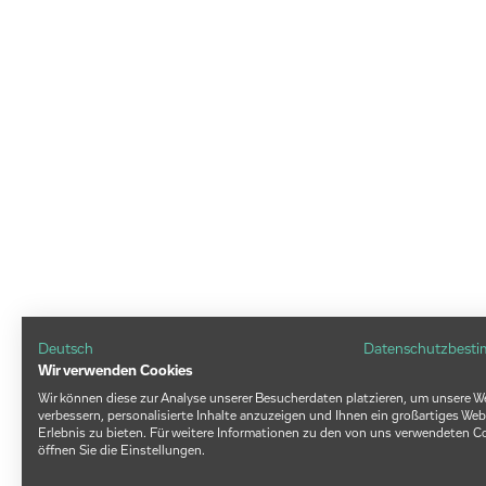
Deutsch
Datenschutzbest
Wir verwenden Cookies
Wir können diese zur Analyse unserer Besucherdaten platzieren, um unsere W
verbessern, personalisierte Inhalte anzuzeigen und Ihnen ein großartiges Web
Erlebnis zu bieten. Für weitere Informationen zu den von uns verwendeten C
öffnen Sie die Einstellungen.