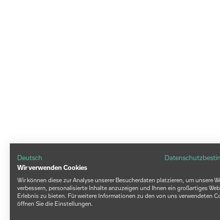
Deutsch
Datenschutzbest
Wir verwenden Cookies
Wir können diese zur Analyse unserer Besucherdaten platzieren, um unsere W
verbessern, personalisierte Inhalte anzuzeigen und Ihnen ein großartiges Web
Erlebnis zu bieten. Für weitere Informationen zu den von uns verwendeten C
öffnen Sie die Einstellungen.