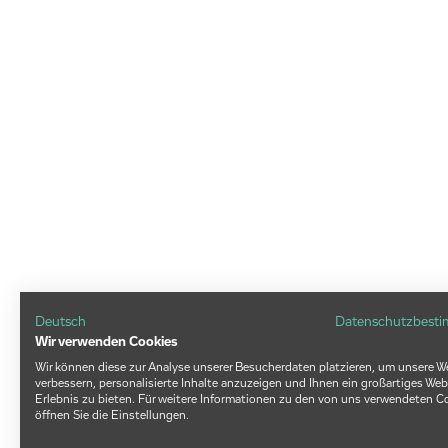
Deutsch
Datenschutzbest
Wir verwenden Cookies
Wir können diese zur Analyse unserer Besucherdaten platzieren, um unsere W
verbessern, personalisierte Inhalte anzuzeigen und Ihnen ein großartiges Web
Erlebnis zu bieten. Für weitere Informationen zu den von uns verwendeten C
öffnen Sie die Einstellungen.