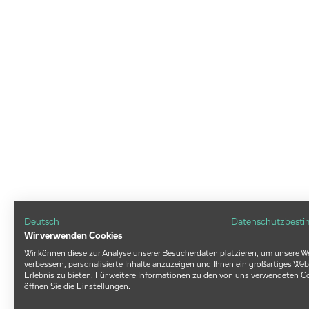
Deutsch
Datenschutzbest
Wir verwenden Cookies
Wir können diese zur Analyse unserer Besucherdaten platzieren, um unsere W
verbessern, personalisierte Inhalte anzuzeigen und Ihnen ein großartiges Web
Erlebnis zu bieten. Für weitere Informationen zu den von uns verwendeten C
öffnen Sie die Einstellungen.