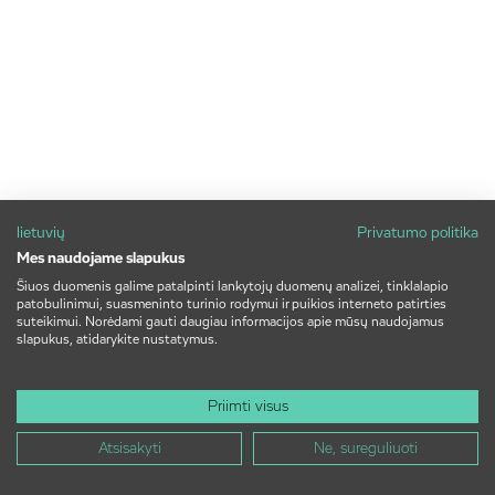
lietuvių
Privatumo politika
Mes naudojame slapukus
Šiuos duomenis galime patalpinti lankytojų duomenų analizei, tinklalapio
patobulinimui, suasmeninto turinio rodymui ir puikios interneto patirties
suteikimui. Norėdami gauti daugiau informacijos apie mūsų naudojamus
slapukus, atidarykite nustatymus.
Priimti visus
Atsisakyti
Ne, sureguliuoti