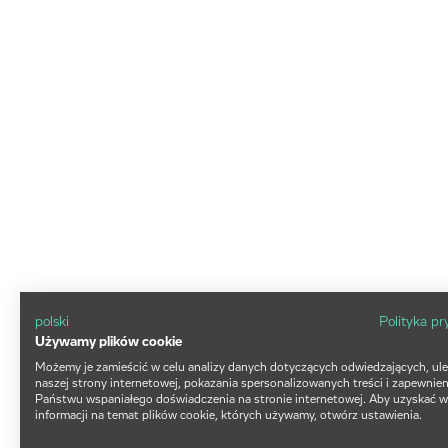
polski
Polityka p
Używamy plików cookie
Możemy je zamieścić w celu analizy danych dotyczących odwiedzających, ul
naszej strony internetowej, pokazania spersonalizowanych treści i zapewnien
Państwu wspaniałego doświadczenia na stronie internetowej. Aby uzyskać w
informacji na temat plików cookie, których używamy, otwórz ustawienia.