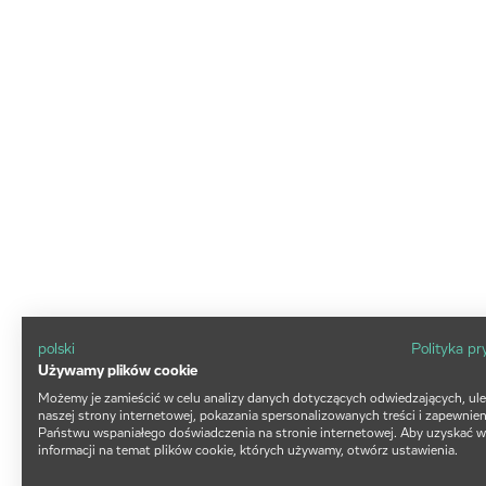
polski
Polityka p
Używamy plików cookie
Możemy je zamieścić w celu analizy danych dotyczących odwiedzających, ul
naszej strony internetowej, pokazania spersonalizowanych treści i zapewnien
Państwu wspaniałego doświadczenia na stronie internetowej. Aby uzyskać w
informacji na temat plików cookie, których używamy, otwórz ustawienia.