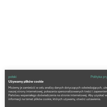
polski
Polityka p
Używamy plików cookie
Możemy je zamieścić w celu analizy danych dotyczących odwiedzających, ul
naszej strony internetowej, pokazania spersonalizowanych treści i zapewnien
Państwu wspaniałego doświadczenia na stronie internetowej. Aby uzyskać w
informacji na temat plików cookie, których używamy, otwórz ustawienia.