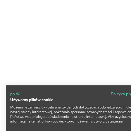
polski
Polityka p
Używamy plików cookie
Możemy je zamieścić w celu analizy danych dotyczących odwiedzających, ul
naszej strony internetowej, pokazania spersonalizowanych treści i zapewnien
Państwu wspaniałego doświadczenia na stronie internetowej. Aby uzyskać w
informacji na temat plików cookie, których używamy, otwórz ustawienia.