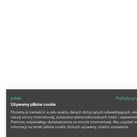
polski
Polityka p
Używamy plików cookie
Możemy je zamieścić w celu analizy danych dotyczących odwiedzających, ul
naszej strony internetowej, pokazania spersonalizowanych treści i zapewnien
Państwu wspaniałego doświadczenia na stronie internetowej. Aby uzyskać w
informacji na temat plików cookie, których używamy, otwórz ustawienia.