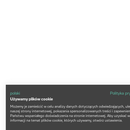
polski
Polityka p
Używamy plików cookie
Możemy je zamieścić w celu analizy danych dotyczących odwiedzających, ul
naszej strony internetowej, pokazania spersonalizowanych treści i zapewnien
Państwu wspaniałego doświadczenia na stronie internetowej. Aby uzyskać w
informacji na temat plików cookie, których używamy, otwórz ustawienia.