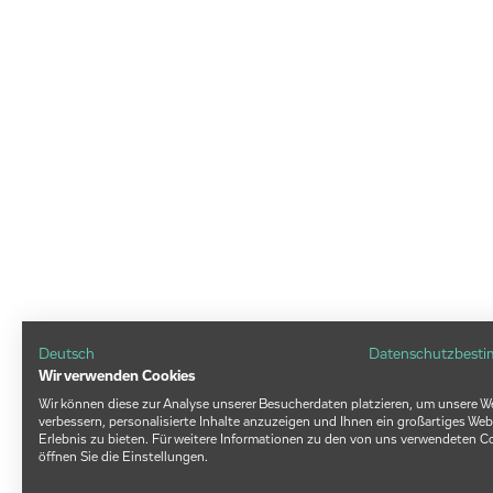
Deutsch
Datenschutzbest
Wir verwenden Cookies
Wir können diese zur Analyse unserer Besucherdaten platzieren, um unsere W
verbessern, personalisierte Inhalte anzuzeigen und Ihnen ein großartiges Web
Erlebnis zu bieten. Für weitere Informationen zu den von uns verwendeten C
öffnen Sie die Einstellungen.