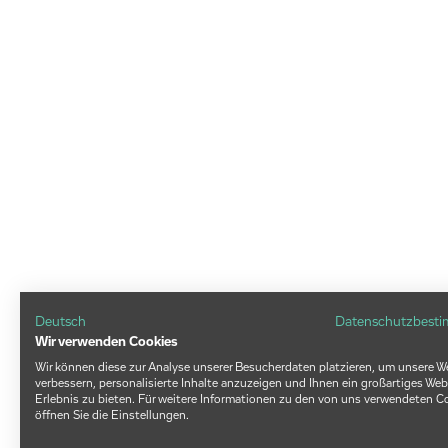
Deutsch
Datenschutzbest
Wir verwenden Cookies
Wir können diese zur Analyse unserer Besucherdaten platzieren, um unsere W
verbessern, personalisierte Inhalte anzuzeigen und Ihnen ein großartiges Web
Erlebnis zu bieten. Für weitere Informationen zu den von uns verwendeten C
öffnen Sie die Einstellungen.