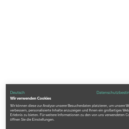
Deutsch
Datenschutzbest
Wir verwenden Cookies
Wir können diese zur Analyse unserer Besucherdaten platzieren, um unsere W
verbessern, personalisierte Inhalte anzuzeigen und Ihnen ein großartiges Web
Erlebnis zu bieten. Für weitere Informationen zu den von uns verwendeten C
öffnen Sie die Einstellungen.