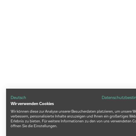
Deutsch
Datenschutzbest
Wir verwenden Cookies
Wir können diese zur Analyse unserer Besucherdaten platzieren, um unsere W
verbessern, personalisierte Inhalte anzuzeigen und Ihnen ein großartiges Web
Erlebnis zu bieten. Für weitere Informationen zu den von uns verwendeten C
öffnen Sie die Einstellungen.