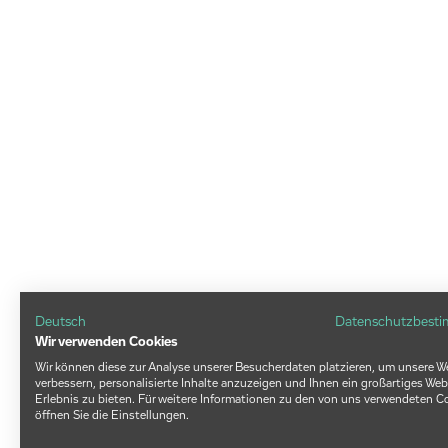
Deutsch
Datenschutzbest
Wir verwenden Cookies
Wir können diese zur Analyse unserer Besucherdaten platzieren, um unsere W
verbessern, personalisierte Inhalte anzuzeigen und Ihnen ein großartiges Web
Erlebnis zu bieten. Für weitere Informationen zu den von uns verwendeten C
öffnen Sie die Einstellungen.