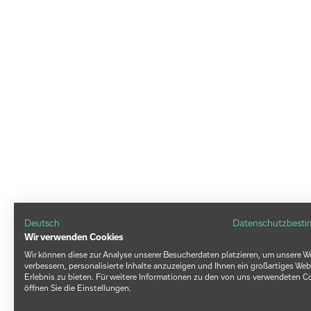
Deutsch
Datenschutzbest
Wir verwenden Cookies
Wir können diese zur Analyse unserer Besucherdaten platzieren, um unsere W
verbessern, personalisierte Inhalte anzuzeigen und Ihnen ein großartiges Web
Erlebnis zu bieten. Für weitere Informationen zu den von uns verwendeten C
öffnen Sie die Einstellungen.